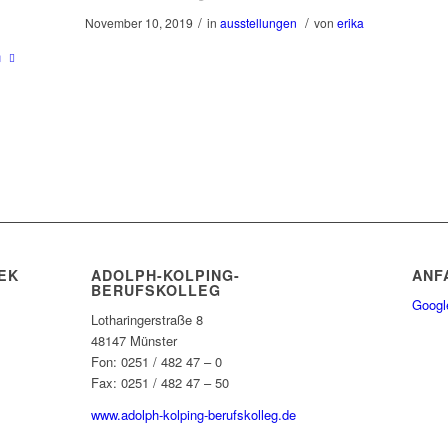
/
/
November 10, 2019
in
ausstellungen
von
erika
n
EK
ADOLPH-KOLPING-
ANF
BERUFSKOLLEG
Googl
Lotharingerstraße 8
48147 Münster
Fon: 0251 / 482 47 – 0
Fax: 0251 / 482 47 – 50
www.adolph-kolping-berufskolleg.de